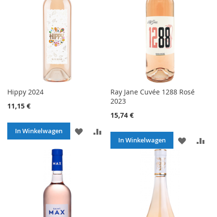
Hippy 2024
Ray Jane Cuvée 1288 Rosé
2023
11,15 €
15,74 €
VOEG
TOEVOEGEN
In Winkelwagen
VOEG
TO
In Winkelwagen
TOE
OM
TOE
O
AAN
TE
AAN
TE
VERLANGLIJST
VERGELIJKEN
VERLANG
VE