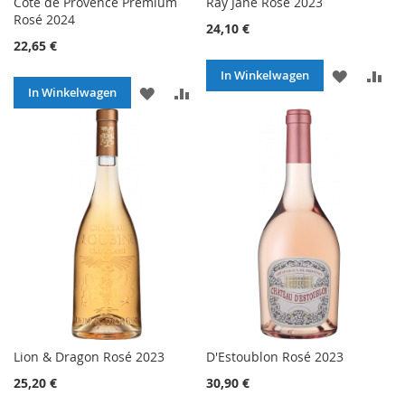
Côte de Provence Premium
Ray Jane Rosé 2023
Rosé 2024
24,10 €
22,65 €
VOEG
TO
In Winkelwagen
VOEG
TOEVOEGEN
In Winkelwagen
TOE
O
TOE
OM
AAN
TE
AAN
TE
VERLANG
VE
VERLANGLIJST
VERGELIJKEN
Lion & Dragon Rosé 2023
D'Estoublon Rosé 2023
25,20 €
30,90 €