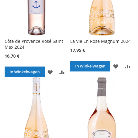
Côte de Provence Rosé Saint
La Vie En Rose Magnum 2024
Max 2024
17,95 €
16,70 €
VOEG
TO
In Winkelwagen
VOEG
TOEVOEGEN
In Winkelwagen
TOE
O
TOE
OM
AAN
TE
AAN
TE
VERLANG
VE
VERLANGLIJST
VERGELIJKEN