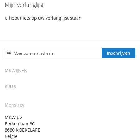
Mijn verlanglijst
VERLANGLIJST
VERGELIJKEN
U hebt niets op uw verlanglijst staan.
Abonneer
Inschrijven
u
op
onze
MKWIJNEN
nieuwsbrief
Klaas
Monstrey
MKW bv
Berkenlaan 36
8680 KOEKELARE
België