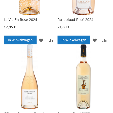
La Vie En Rose 2024
Roseblood Rosé 2024
17,95 €
21,80 €
VOEG
TOEVOEGEN
VOEG
TO
In Winkelwagen
In Winkelwagen
TOE
OM
TOE
O
AAN
TE
AAN
TE
VERLANGLIJST
VERGELIJKEN
VERLANG
VE