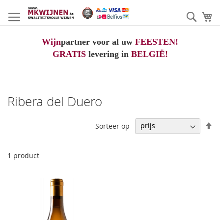
Ga
naar
Zoek
W
de
inhoud
Wijn
partner voor al uw
FEESTEN!
GRATIS
levering in
BELGIË!
Ribera del Duero
V
Sorteer op
h
na
la
1
product
so