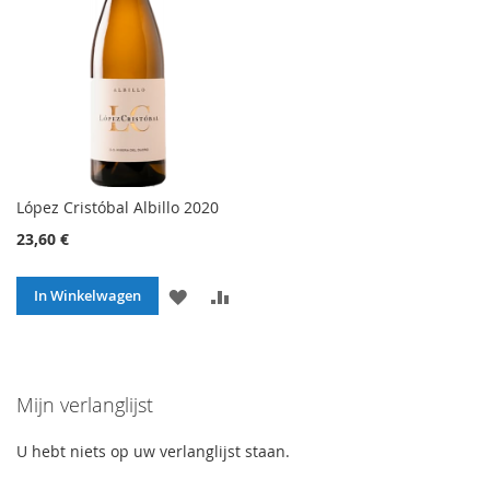
López Cristóbal Albillo 2020
23,60 €
VOEG
TOEVOEGEN
In Winkelwagen
TOE
OM
AAN
TE
Mijn verlanglijst
VERLANGLIJST
VERGELIJKEN
U hebt niets op uw verlanglijst staan.