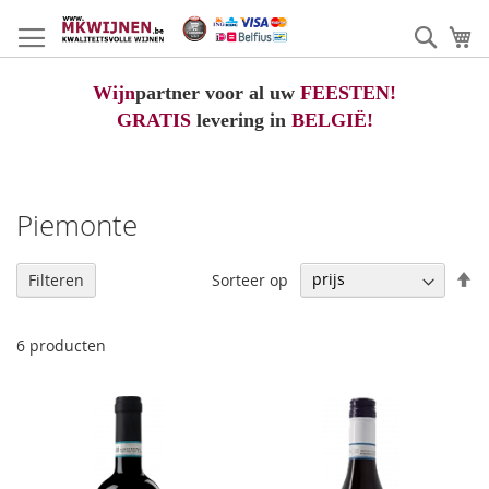
Ga
naar
Zoek
W
de
inhoud
Wijn
partner voor al uw
FEESTEN!
GRATIS
levering in
BELGIË!
Piemonte
V
Sorteer op
Filteren
h
na
la
6
producten
so