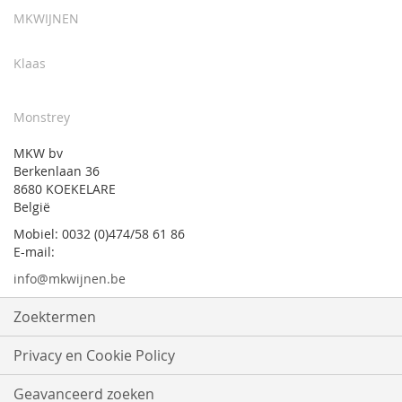
onze
MKWIJNEN
nieuwsbrief
Klaas
Monstrey
MKW bv
Berkenlaan 36
8680 KOEKELARE
België
Mobiel: 0032 (0)474/58 61 86
E-mail:
info@mkwijnen.be
Zoektermen
Privacy en Cookie Policy
Geavanceerd zoeken