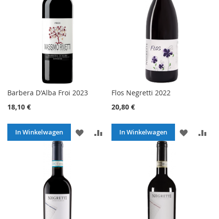
Barbera D'Alba Froi 2023
Flos Negretti 2022
18,10 €
20,80 €
VOEG
TOEVOEGEN
VOEG
TO
In Winkelwagen
In Winkelwagen
TOE
OM
TOE
O
AAN
TE
AAN
TE
VERLANGLIJST
VERGELIJKEN
VERLANG
VE