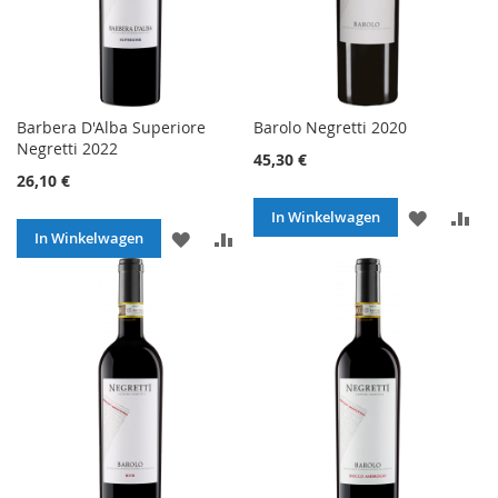
Barbera D'Alba Superiore
Barolo Negretti 2020
Negretti 2022
45,30 €
26,10 €
VOEG
TO
In Winkelwagen
VOEG
TOEVOEGEN
In Winkelwagen
TOE
O
TOE
OM
AAN
TE
AAN
TE
VERLANG
VE
VERLANGLIJST
VERGELIJKEN