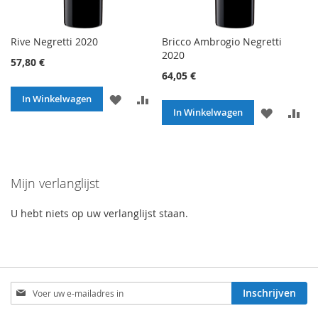
Rive Negretti 2020
Bricco Ambrogio Negretti
2020
57,80 €
64,05 €
VOEG
TOEVOEGEN
In Winkelwagen
VOEG
TO
In Winkelwagen
TOE
OM
TOE
O
AAN
TE
AAN
TE
VERLANGLIJST
VERGELIJKEN
Mijn verlanglijst
VERLANG
VE
U hebt niets op uw verlanglijst staan.
Abonneer
Inschrijven
u
op