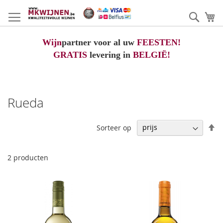
Ga
naar
Zoek
W
de
inhoud
Wijn
partner voor al uw
FEESTEN!
GRATIS
levering in
BELGIË!
Rueda
V
Sorteer op
h
na
la
2
producten
so