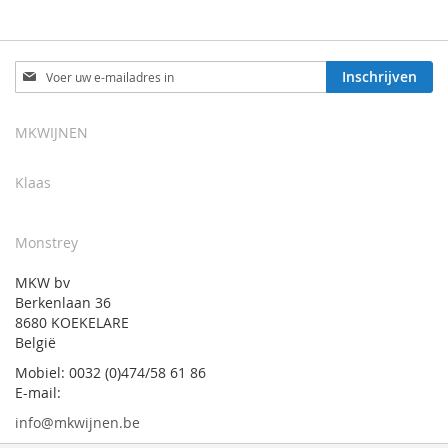
Abonneer
Inschrijven
u
op
onze
MKWIJNEN
nieuwsbrief
Klaas
Monstrey
MKW bv
Berkenlaan 36
8680 KOEKELARE
België
Mobiel: 0032 (0)474/58 61 86
E-mail:
info@mkwijnen.be