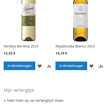
Verdejo Beronia 2023
Rejadorada Blanco 2023
12,35 €
14,10 €
VOEG
TOEVOEGEN
VOEG
TO
In Winkelwagen
In Winkelwagen
TOE
OM
TOE
O
AAN
TE
AAN
TE
Mijn verlanglijst
VERLANGLIJST
VERGELIJKEN
VERLANG
VE
U hebt niets op uw verlanglijst staan.