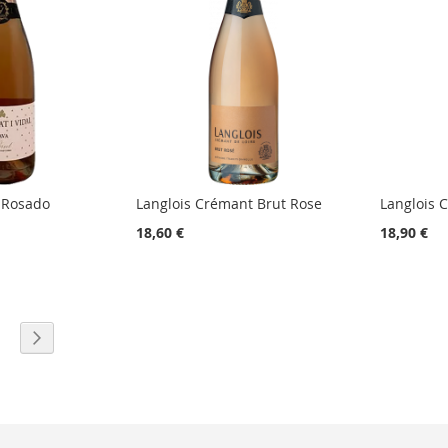
l Rosado
Langlois Crémant Brut Rose
Langlois 
18,60 €
18,90 €
 pagina
a
agina
Pagina
Volgende