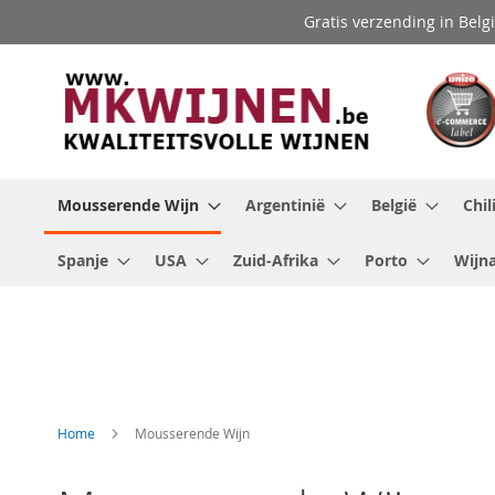
Ga
Gratis verzending in Belg
naar
de
inhoud
Mousserende Wijn
Argentinië
België
Chil
Spanje
USA
Zuid-Afrika
Porto
Wijna
Home
Mousserende Wijn