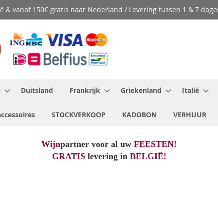
ië & vanaf 150€ gratis naar Nederland / Levering tussen 1 & 7 dage
i
Duitsland
Frankrijk
Griekenland
Italië
ccessoires
STOCKVERKOOP
KADOBON
VERHUUR
Wijn
partner voor al uw
FEESTEN!
GRATIS
levering in
BELGIË!