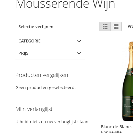
Mousserende Wijn
Tonen
Foto-
Lijst
Pr
Selectie verfijnen
tabel
als
CATEGORIE
PRIJS
Producten vergelijken
Geen producten geselecteerd.
Mijn verlanglijst
U hebt niets op uw verlanglijst staan.
Blanc de Blancs
Bonneville