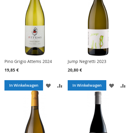
VERLANGLIJST
VERGELIJKEN
VERLANG
VE
Pino Grigio Attems 2024
Jump Negretti 2023
19,85 €
20,80 €
VOEG
TOEVOEGEN
VOEG
TO
In Winkelwagen
In Winkelwagen
TOE
OM
TOE
O
AAN
TE
AAN
TE
VERLANGLIJST
VERGELIJKEN
VERLANG
VE