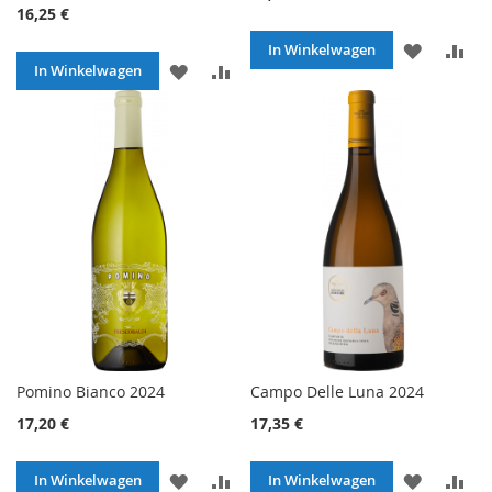
16,25 €
VOEG
TO
In Winkelwagen
VOEG
TOEVOEGEN
In Winkelwagen
TOE
O
TOE
OM
AAN
TE
AAN
TE
VERLANG
VE
VERLANGLIJST
VERGELIJKEN
Pomino Bianco 2024
Campo Delle Luna 2024
17,20 €
17,35 €
VOEG
TOEVOEGEN
VOEG
TO
In Winkelwagen
In Winkelwagen