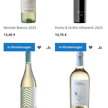
Remole Bianco 2023
Punto 8 Grillio Ottoventi 2023
13,40 €
14,70 €
VOEG
TOEVOEGEN
VOEG
TO
In Winkelwagen
In Winkelwagen
TOE
OM
TOE
O
AAN
TE
AAN
TE
VERLANGLIJST
VERGELIJKEN
VERLANG
VE