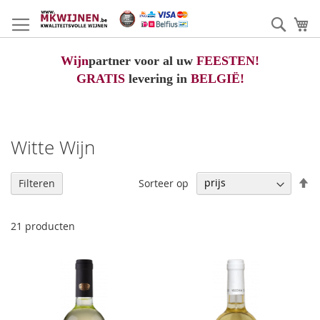
Ga
naar
Zoek
W
de
inhoud
Wijn
partner voor al uw
FEESTEN!
GRATIS
levering in
BELGIË!
Witte Wijn
V
Sorteer op
Filteren
h
na
la
21
producten
so