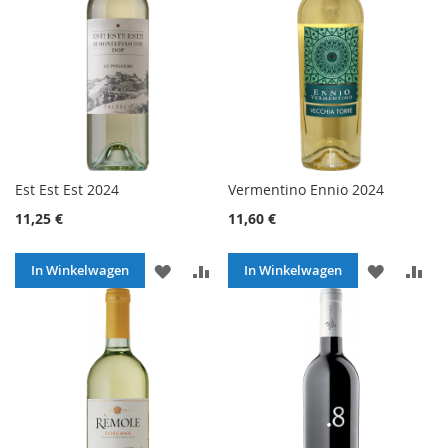
Est Est Est 2024
Vermentino Ennio 2024
11,25 €
11,60 €
VOEG
TOEVOEGEN
VOEG
TO
In Winkelwagen
In Winkelwagen
TOE
OM
TOE
O
AAN
TE
AAN
TE
VERLANGLIJST
VERGELIJKEN
VERLANG
VE