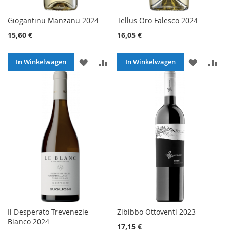
Giogantinu Manzanu 2024
Tellus Oro Falesco 2024
15,60 €
16,05 €
VOEG
TOEVOEGEN
VOEG
TO
In Winkelwagen
In Winkelwagen
TOE
OM
TOE
O
AAN
TE
AAN
TE
VERLANGLIJST
VERGELIJKEN
VERLANG
VE
Il Desperato Trevenezie
Zibibbo Ottoventi 2023
Bianco 2024
17,15 €