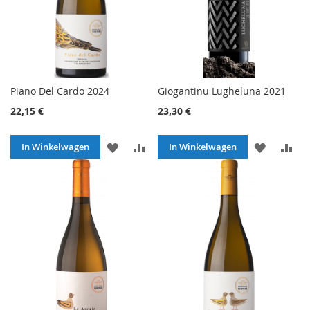
Piano Del Cardo 2024
Giogantinu Lugheluna 2021
22,15 €
23,30 €
VOEG
TOEVOEGEN
VOEG
TO
In Winkelwagen
In Winkelwagen
TOE
OM
TOE
O
AAN
TE
AAN
TE
VERLANGLIJST
VERGELIJKEN
VERLANG
VE