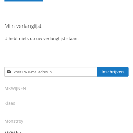
TOE
OM
AAN
TE
Mijn verlanglijst
VERLANGLIJST
VERGELIJKEN
U hebt niets op uw verlanglijst staan.
Abonneer
Inschrijven
u
op
onze
MKWIJNEN
nieuwsbrief
Klaas
Monstrey
MKW bv