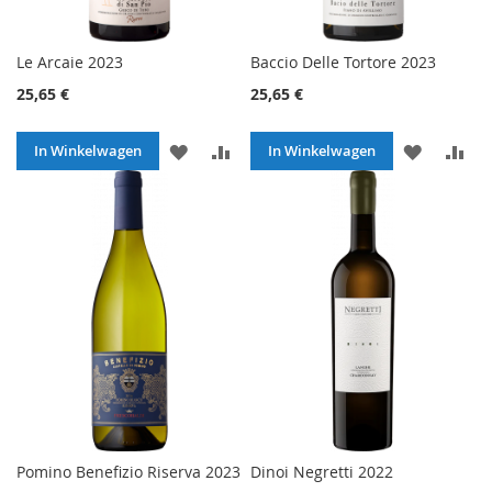
Le Arcaie 2023
Baccio Delle Tortore 2023
25,65 €
25,65 €
VOEG
TOEVOEGEN
VOEG
TO
In Winkelwagen
In Winkelwagen
TOE
OM
TOE
O
AAN
TE
AAN
TE
VERLANGLIJST
VERGELIJKEN
VERLANG
VE
Pomino Benefizio Riserva 2023
Dinoi Negretti 2022