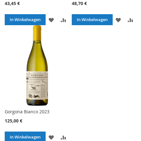
43,45 €
48,70 €
VOEG
TOEVOEGEN
VOEG
TO
In Winkelwagen
In Winkelwagen
TOE
OM
TOE
O
AAN
TE
AAN
TE
VERLANGLIJST
VERGELIJKEN
VERLANG
VE
Gorgona Bianco 2023
125,00 €
VOEG
TOEVOEGEN
In Winkelwagen