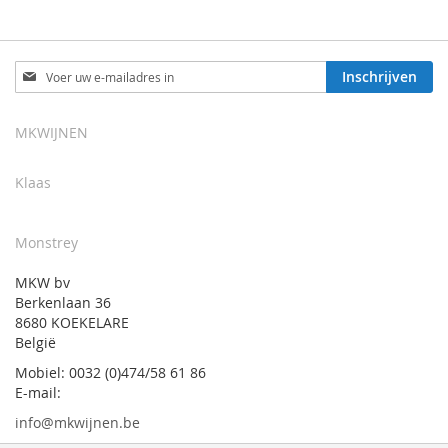
Abonneer
Inschrijven
u
op
onze
MKWIJNEN
nieuwsbrief
Klaas
Monstrey
MKW bv
Berkenlaan 36
8680 KOEKELARE
België
Mobiel: 0032 (0)474/58 61 86
E-mail:
info@mkwijnen.be