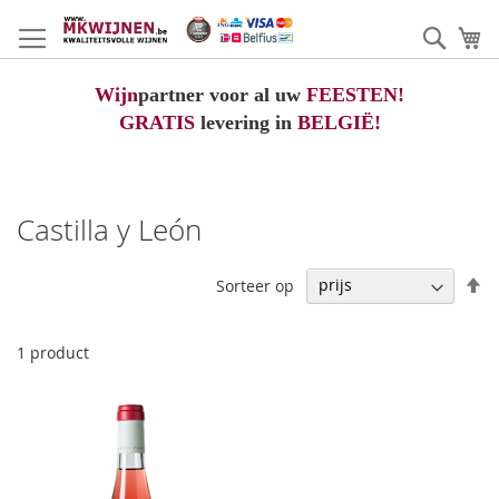
Ga
naar
Zoek
W
de
inhoud
Wijn
partner voor al uw
FEESTEN!
GRATIS
levering in
BELGIË!
Castilla y León
V
Sorteer op
h
na
la
1
product
so