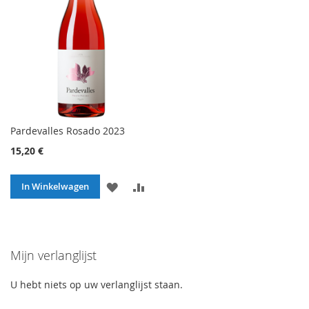
Pardevalles Rosado 2023
15,20 €
VOEG
TOEVOEGEN
In Winkelwagen
TOE
OM
AAN
TE
Mijn verlanglijst
VERLANGLIJST
VERGELIJKEN
U hebt niets op uw verlanglijst staan.