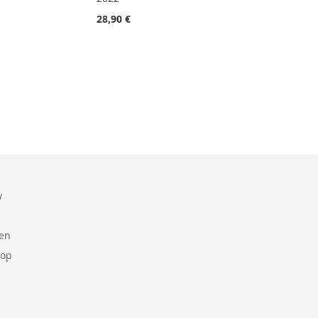
28,90 €
y
ren
 op