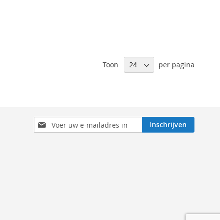
Toon
per pagina
Abonneer
Inschrijven
u
op
onze
nieuwsbrief