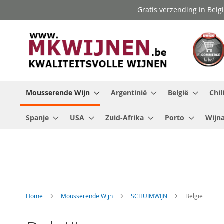
Ga
Gratis verzending in Belg
naar
de
inhoud
Mousserende Wijn
Argentinië
België
Chil
Spanje
USA
Zuid-Afrika
Porto
Wijna
Home
Mousserende Wijn
SCHUIMWIJN
België