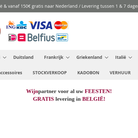
ië & vanaf 150€ gratis naar Nederland / Levering tussen 1 & 7 dage
i
Duitsland
Frankrijk
Griekenland
Italië
ccessoires
STOCKVERKOOP
KADOBON
VERHUUR
Wijn
partner voor al uw
FEESTEN!
GRATIS
levering in
BELGIË!