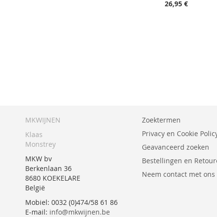
26,95 €
In Winkelwagen
In Winkelwagen
VOEG
VOEG
TOE
TOEVOEGEN
TOE
TOEVOEGEN
AAN
OM
AAN
OM
VERLANGLIJST
TE
VERLANGLIJST
TE
VERGELIJKEN
VERGELIJKEN
MKWIJNEN
Zoektermen
Privacy en Cookie Polic
Klaas
Monstrey
Geavanceerd zoeken
MKW bv
Bestellingen en Retou
Berkenlaan 36
Neem contact met ons
8680 KOEKELARE
België
Mobiel: 0032 (0)474/58 61 86
E-mail:
info@mkwijnen.be