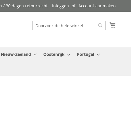
n / 30 dagen retourrecht
Inloggen
Account aanmaken
Winkel
Zoek
Zoek
Nieuw-Zeeland
Oostenrijk
Portugal