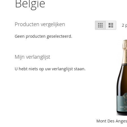
België
Tonen
Producten vergelijken
Foto-
Lijst
2
p
tabel
als
Geen producten geselecteerd.
Mijn verlanglijst
U hebt niets op uw verlanglijst staan.
Mont Des Anges