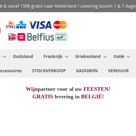
ië & vanaf 150€ gratis naar Nederland / Levering tussen 1 & 7 dage
i
Duitsland
Frankrijk
Griekenland
Italië
ccessoires
STOCKVERKOOP
KADOBON
VERHUUR
Wijn
partner voor al uw
FEESTEN!
GRATIS
levering in
BELGIË!