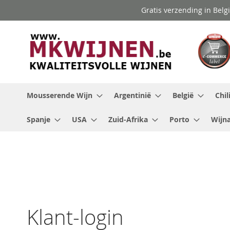
Ga
Gratis verzending in Belg
naar
de
inhoud
Mousserende Wijn
Argentinië
België
Chil
Spanje
USA
Zuid-Afrika
Porto
Wijna
Klant-login