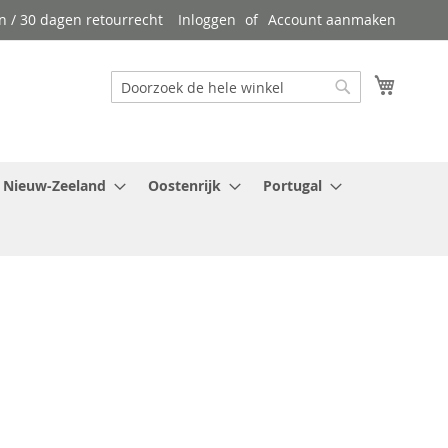
n / 30 dagen retourrecht
Inloggen
Account aanmaken
Winkel
Zoek
Zoek
Nieuw-Zeeland
Oostenrijk
Portugal